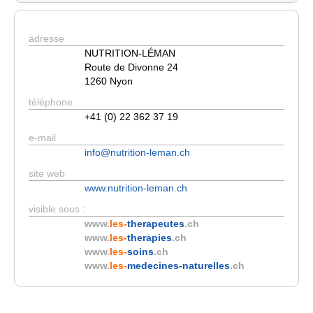
adresse
NUTRITION-LÉMAN
Route de Divonne 24
1260 Nyon
téléphone
+41 (0) 22 362 37 19
e-mail
info@nutrition-leman.ch
site web
www.nutrition-leman.ch
visible sous :
www.
les-
therapeutes
.ch
www.
les-
therapies
.ch
www.
les-
soins
.ch
www.
les-
medecines-naturelles
.ch